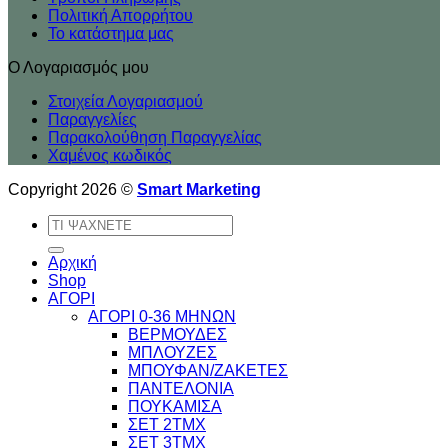
Πολιτική Απορρήτου
Το κατάστημα μας
Ο Λογαριασμός μου
Στοιχεία Λογαριασμού
Παραγγελίες
Παρακολούθηση Παραγγελίας
Χαμένος κωδικός
Copyright 2026 ©
Smart Marketing
Αναζήτηση
για:
Αρχική
Shop
ΑΓΟΡΙ
ΑΓΟΡΙ 0-36 ΜΗΝΩΝ
ΒΕΡΜΟΥΔΕΣ
ΜΠΛΟΥΖΕΣ
ΜΠΟΥΦΑΝ/ΖΑΚΕΤΕΣ
ΠΑΝΤΕΛΟΝΙΑ
ΠΟΥΚΑΜΙΣΑ
ΣΕΤ 2ΤΜΧ
ΣΕΤ 3ΤΜΧ