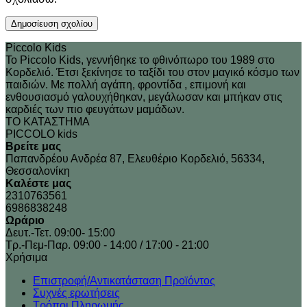
Piccolo Kids
Το Piccolo Kids, γεννήθηκε το φθινόπωρο του 1989 στo
Κορδελιό. Έτσι ξεκίνησε το ταξίδι του στον μαγικό κόσμο των
παιδιών. Με πολλή αγάπη, φροντίδα , επιμονή και
ενθουσιασμό γαλουχήθηκαν, μεγάλωσαν και μπήκαν στις
καρδιές των πιο φευγάτων μαμάδων.
ΤΟ ΚΑΤΑΣΤΗΜΑ
PICCOLO kids
Βρείτε μας
Παπανδρέου Ανδρέα 87, Ελευθέριο Κορδελιό, 56334,
Θεσσαλονίκη
Καλέστε μας
2310763561
6986838248
Ωράριο
Δευτ.-Τετ. 09:00- 15:00
Τρ.-Πεμ-Παρ. 09:00 - 14:00 / 17:00 - 21:00
Xρήσιμα
Επιστροφή/Αντικατάσταση Προϊόντος
Συχνές ερωτήσεις
Τρόποι Πληρωμής