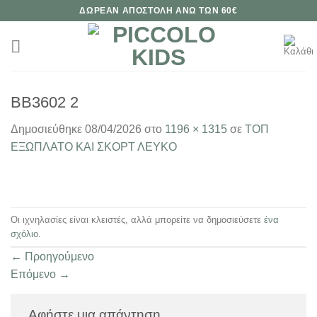
Μετάβαση
ΔΩΡΕΑΝ ΑΠΟΣΤΟΛΗ ΑΝΩ ΤΩΝ 60€
στο
περιεχόμενο
BB3602 2
Δημοσιεύθηκε
08/04/2026
στο
1196 × 1315
σε
ΤΟΠ
ΕΞΩΠΛΑΤΟ ΚΑΙ ΣΚΟΡΤ ΛΕΥΚΟ
Οι ιχνηλασίες είναι κλειστές, αλλά μπορείτε να δημοσιεύσετε
ένα
σχόλιο
.
←
Προηγούμενο
Επόμενο
→
Αφήστε μια απάντηση