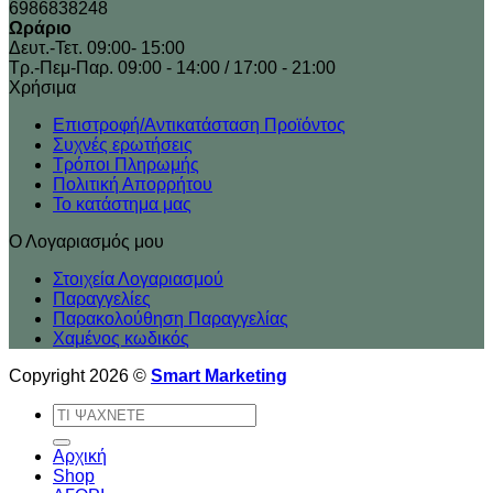
6986838248
Ωράριο
Δευτ.-Τετ. 09:00- 15:00
Τρ.-Πεμ-Παρ. 09:00 - 14:00 / 17:00 - 21:00
Xρήσιμα
Επιστροφή/Αντικατάσταση Προϊόντος
Συχνές ερωτήσεις
Τρόποι Πληρωμής
Πολιτική Απορρήτου
Το κατάστημα μας
Ο Λογαριασμός μου
Στοιχεία Λογαριασμού
Παραγγελίες
Παρακολούθηση Παραγγελίας
Χαμένος κωδικός
Copyright 2026 ©
Smart Marketing
Αναζήτηση
για:
Αρχική
Shop