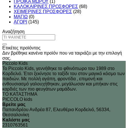
ΠΡΟΙΚΑ ΜΩΡΟΥ
(1)
ΚΑΛΟΚΑΙΡΙΝΕΣ ΠΡΟΣΦΟΡΕΣ
(68)
ΧΕΙΜΕΡΙΝΕΣ ΠΡΟΣΦΟΡΕΣ
(28)
ΜΑΓΙΩ
(0)
ΑΓΟΡΙ
(145)
Αναζήτηση
Αναζήτηση
για:
Ετικέτες προϊόντος
Δεν βρέθηκε κανένα προϊόν που να ταιριάζει με την επιλογή
σας.
Piccolo Kids
Το Piccolo Kids, γεννήθηκε το φθινόπωρο του 1989 στo
Κορδελιό. Έτσι ξεκίνησε το ταξίδι του στον μαγικό κόσμο των
παιδιών. Με πολλή αγάπη, φροντίδα , επιμονή και
ενθουσιασμό γαλουχήθηκαν, μεγάλωσαν και μπήκαν στις
καρδιές των πιο φευγάτων μαμάδων.
ΤΟ ΚΑΤΑΣΤΗΜΑ
PICCOLO kids
Βρείτε μας
Παπανδρέου Ανδρέα 87, Ελευθέριο Κορδελιό, 56334,
Θεσσαλονίκη
Καλέστε μας
2310763561