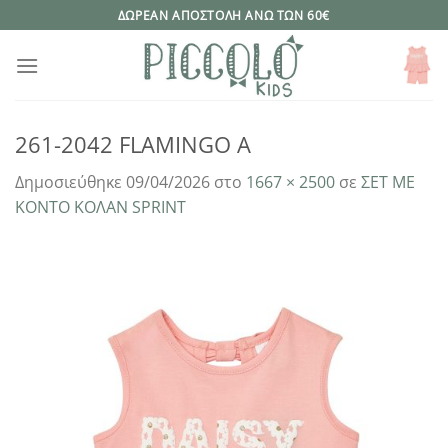
Μετάβαση
ΔΩΡΕΑΝ ΑΠΟΣΤΟΛΗ ΑΝΩ ΤΩΝ 60€
στο
περιεχόμενο
261-2042 FLAMINGO A
Δημοσιεύθηκε
09/04/2026
στο
1667 × 2500
σε
ΣΕΤ ΜΕ
ΚΟΝΤΟ ΚΟΛΑΝ SPRINT