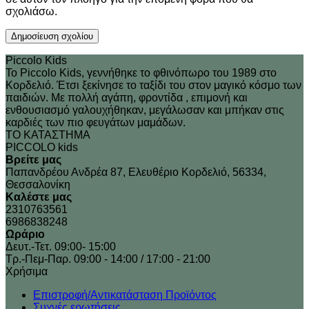
σχολιάσω.
Piccolo Kids
Το Piccolo Kids, γεννήθηκε το φθινόπωρο του 1989 στo
Κορδελιό. Έτσι ξεκίνησε το ταξίδι του στον μαγικό κόσμο των
παιδιών. Με πολλή αγάπη, φροντίδα , επιμονή και
ενθουσιασμό γαλουχήθηκαν, μεγάλωσαν και μπήκαν στις
καρδιές των πιο φευγάτων μαμάδων.
ΤΟ ΚΑΤΑΣΤΗΜΑ
PICCOLO kids
Βρείτε μας
Παπανδρέου Ανδρέα 87, Ελευθέριο Κορδελιό, 56334,
Θεσσαλονίκη
Καλέστε μας
2310763561
6986838248
Ωράριο
Δευτ.-Τετ. 09:00- 15:00
Τρ.-Πεμ-Παρ. 09:00 - 14:00 / 17:00 - 21:00
Xρήσιμα
Επιστροφή/Αντικατάσταση Προϊόντος
Συχνές ερωτήσεις