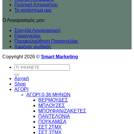
Πολιτική Απορρήτου
Το κατάστημα μας
Ο Λογαριασμός μου
Στοιχεία Λογαριασμού
Παραγγελίες
Παρακολούθηση Παραγγελίας
Χαμένος κωδικός
Copyright 2026 ©
Smart Marketing
Αναζήτηση
για:
Αρχική
Shop
ΑΓΟΡΙ
ΑΓΟΡΙ 0-36 ΜΗΝΩΝ
ΒΕΡΜΟΥΔΕΣ
ΜΠΛΟΥΖΕΣ
ΜΠΟΥΦΑΝ/ΖΑΚΕΤΕΣ
ΠΑΝΤΕΛΟΝΙΑ
ΠΟΥΚΑΜΙΣΑ
ΣΕΤ 2ΤΜΧ
ΣΕΤ 3ΤΜΧ