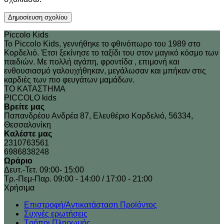
Piccolo Kids
Το Piccolo Kids, γεννήθηκε το φθινόπωρο του 1989 στo
Κορδελιό. Έτσι ξεκίνησε το ταξίδι του στον μαγικό κόσμο των
παιδιών. Με πολλή αγάπη, φροντίδα , επιμονή και
ενθουσιασμό γαλουχήθηκαν, μεγάλωσαν και μπήκαν στις
καρδιές των πιο φευγάτων μαμάδων.
ΤΟ ΚΑΤΑΣΤΗΜΑ
PICCOLO kids
Βρείτε μας
Παπανδρέου Ανδρέα 87, Ελευθέριο Κορδελιό, 56334,
Θεσσαλονίκη
Καλέστε μας
2310763561
6986838248
Ωράριο
Δευτ.-Τετ. 09:00- 15:00
Τρ.-Πεμ-Παρ. 09:00 - 14:00 / 17:00 - 21:00
Xρήσιμα
Επιστροφή/Αντικατάσταση Προϊόντος
Συχνές ερωτήσεις
Τρόποι Πληρωμής