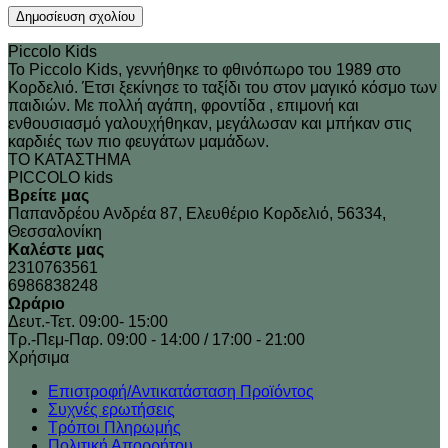
Piccolo Kids
Το Piccolo Kids, γεννήθηκε το φθινόπωρο του 1989 στo
Κορδελιό. Έτσι ξεκίνησε το ταξίδι του στον μαγικό κόσμο των
παιδιών. Με πολλή αγάπη, φροντίδα , επιμονή και
ενθουσιασμό γαλουχήθηκαν, μεγάλωσαν και μπήκαν στις
καρδιές των πιο φευγάτων μαμάδων.
ΤΟ ΚΑΤΑΣΤΗΜΑ
PICCOLO kids
Βρείτε μας
Παπανδρέου Ανδρέα 87, Ελευθέριο Κορδελιό, 56334,
Θεσσαλονίκη
Καλέστε μας
2310763561
6986838248
Ωράριο
Δευτ.-Τετ. 09:00- 15:00
Τρ.-Πεμ-Παρ. 09:00 - 14:00 / 17:00 - 21:00
Xρήσιμα
Επιστροφή/Αντικατάσταση Προϊόντος
Συχνές ερωτήσεις
Τρόποι Πληρωμής
Πολιτική Απορρήτου