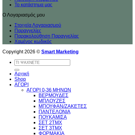
Το κατάστημα μας
Ο Λογαριασμός μου
Στοιχεία Λογαριασμού
Παραγγελίες
Παρακολούθηση Παραγγελίας
Χαμένος κωδικός
Copyright 2026 ©
Smart Marketing
Αναζήτηση
για:
Αρχική
Shop
ΑΓΟΡΙ
ΑΓΟΡΙ 0-36 ΜΗΝΩΝ
ΒΕΡΜΟΥΔΕΣ
ΜΠΛΟΥΖΕΣ
ΜΠΟΥΦΑΝ/ΖΑΚΕΤΕΣ
ΠΑΝΤΕΛΟΝΙΑ
ΠΟΥΚΑΜΙΣΑ
ΣΕΤ 2ΤΜΧ
ΣΕΤ 3ΤΜΧ
ΦΟΡΜΑΚΙΑ