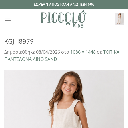
Μετάβαση
ΔΩΡΕΑΝ ΑΠΟΣΤΟΛΗ ΑΝΩ ΤΩΝ 60€
στο
περιεχόμενο
KGJH8979
Δημοσιεύθηκε
08/04/2026
στο
1086 × 1448
σε
ΤΟΠ ΚΑΙ
ΠΑΝΤΕΛΟΝΑ ΛΙΝΟ SAND