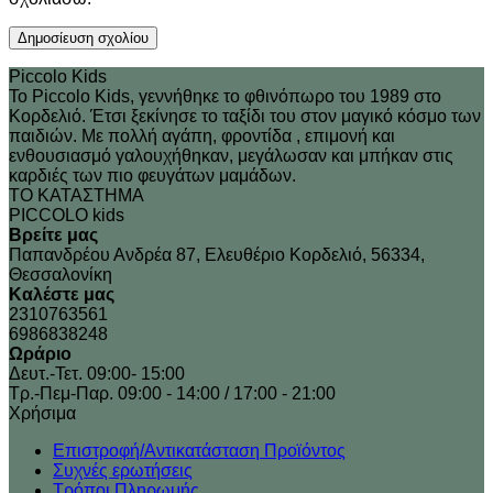
Piccolo Kids
Το Piccolo Kids, γεννήθηκε το φθινόπωρο του 1989 στo
Κορδελιό. Έτσι ξεκίνησε το ταξίδι του στον μαγικό κόσμο των
παιδιών. Με πολλή αγάπη, φροντίδα , επιμονή και
ενθουσιασμό γαλουχήθηκαν, μεγάλωσαν και μπήκαν στις
καρδιές των πιο φευγάτων μαμάδων.
ΤΟ ΚΑΤΑΣΤΗΜΑ
PICCOLO kids
Βρείτε μας
Παπανδρέου Ανδρέα 87, Ελευθέριο Κορδελιό, 56334,
Θεσσαλονίκη
Καλέστε μας
2310763561
6986838248
Ωράριο
Δευτ.-Τετ. 09:00- 15:00
Τρ.-Πεμ-Παρ. 09:00 - 14:00 / 17:00 - 21:00
Xρήσιμα
Επιστροφή/Αντικατάσταση Προϊόντος
Συχνές ερωτήσεις
Τρόποι Πληρωμής