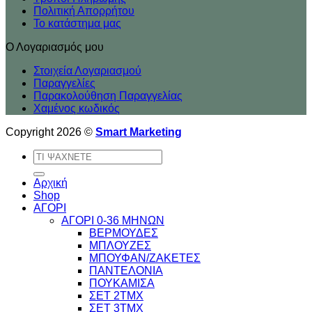
Πολιτική Απορρήτου
Το κατάστημα μας
Ο Λογαριασμός μου
Στοιχεία Λογαριασμού
Παραγγελίες
Παρακολούθηση Παραγγελίας
Χαμένος κωδικός
Copyright 2026 ©
Smart Marketing
Αναζήτηση
για:
Αρχική
Shop
ΑΓΟΡΙ
ΑΓΟΡΙ 0-36 ΜΗΝΩΝ
ΒΕΡΜΟΥΔΕΣ
ΜΠΛΟΥΖΕΣ
ΜΠΟΥΦΑΝ/ΖΑΚΕΤΕΣ
ΠΑΝΤΕΛΟΝΙΑ
ΠΟΥΚΑΜΙΣΑ
ΣΕΤ 2ΤΜΧ
ΣΕΤ 3ΤΜΧ