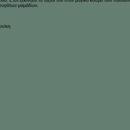
ιό. Έτσι ξεκίνησε το ταξίδι του στον μαγικό κόσμο των παιδιώ
φευγάτων μαμάδων.
ονίκη