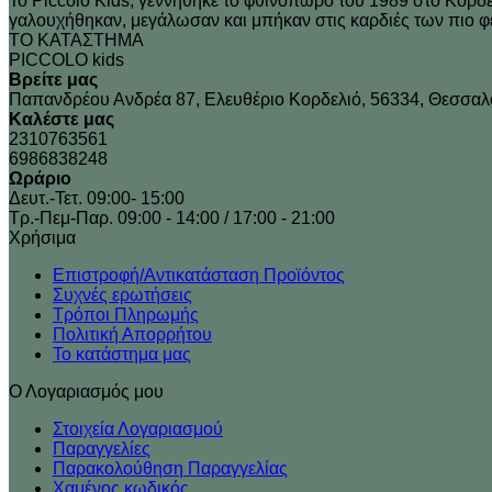
Το Piccolo Kids, γεννήθηκε το φθινόπωρο του 1989 στo Κορδελ
γαλουχήθηκαν, μεγάλωσαν και μπήκαν στις καρδιές των πιο 
ΤΟ ΚΑΤΑΣΤΗΜΑ
PICCOLO kids
Βρείτε μας
Παπανδρέου Ανδρέα 87, Ελευθέριο Κορδελιό, 56334, Θεσσαλ
Καλέστε μας
2310763561
6986838248
Ωράριο
Δευτ.-Τετ. 09:00- 15:00
Τρ.-Πεμ-Παρ. 09:00 - 14:00 / 17:00 - 21:00
Xρήσιμα
Επιστροφή/Αντικατάσταση Προϊόντος
Συχνές ερωτήσεις
Τρόποι Πληρωμής
Πολιτική Απορρήτου
Το κατάστημα μας
Ο Λογαριασμός μου
Στοιχεία Λογαριασμού
Παραγγελίες
Παρακολούθηση Παραγγελίας
Χαμένος κωδικός