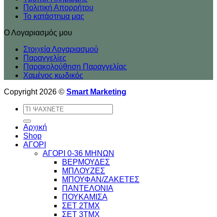
Πολιτική Απορρήτου
Το κατάστημα μας
Ο Λογαριασμός μου
Στοιχεία Λογαριασμού
Παραγγελίες
Παρακολούθηση Παραγγελίας
Χαμένος κωδικός
Copyright 2026 ©
Smart Marketing
Αναζήτηση
για:
Αρχική
Shop
ΑΓΟΡΙ
ΑΓΟΡΙ 0-36 ΜΗΝΩΝ
ΒΕΡΜΟΥΔΕΣ
ΜΠΛΟΥΖΕΣ
ΜΠΟΥΦΑΝ/ΖΑΚΕΤΕΣ
ΠΑΝΤΕΛΟΝΙΑ
ΠΟΥΚΑΜΙΣΑ
ΣΕΤ 2ΤΜΧ
ΣΕΤ 3ΤΜΧ