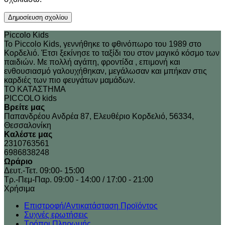
Piccolo Kids
Το Piccolo Kids, γεννήθηκε το φθινόπωρο του 1989 στo
Κορδελιό. Έτσι ξεκίνησε το ταξίδι του στον μαγικό κόσμο των
παιδιών. Με πολλή αγάπη, φροντίδα , επιμονή και
ενθουσιασμό γαλουχήθηκαν, μεγάλωσαν και μπήκαν στις
καρδιές των πιο φευγάτων μαμάδων.
ΤΟ ΚΑΤΑΣΤΗΜΑ
PICCOLO kids
Βρείτε μας
Παπανδρέου Ανδρέα 87, Ελευθέριο Κορδελιό, 56334,
Θεσσαλονίκη
Καλέστε μας
2310763561
6986838248
Ωράριο
Δευτ.-Τετ. 09:00- 15:00
Τρ.-Πεμ-Παρ. 09:00 - 14:00 / 17:00 - 21:00
Xρήσιμα
Επιστροφή/Αντικατάσταση Προϊόντος
Συχνές ερωτήσεις
Τρόποι Πληρωμής