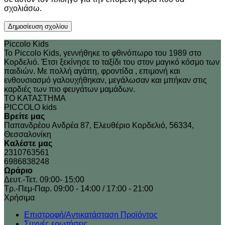
σχολιάσω.
Piccolo Kids
Το Piccolo Kids, γεννήθηκε το φθινόπωρο του 1989 στo
Κορδελιό. Έτσι ξεκίνησε το ταξίδι του στον μαγικό κόσμο των
παιδιών. Με πολλή αγάπη, φροντίδα , επιμονή και
ενθουσιασμό γαλουχήθηκαν, μεγάλωσαν και μπήκαν στις
καρδιές των πιο φευγάτων μαμάδων.
ΤΟ ΚΑΤΑΣΤΗΜΑ
PICCOLO kids
Βρείτε μας
Παπανδρέου Ανδρέα 87, Ελευθέριο Κορδελιό, 56334,
Θεσσαλονίκη
Καλέστε μας
2310763561
6986838248
Ωράριο
Δευτ.-Τετ. 09:00- 15:00
Τρ.-Πεμ-Παρ. 09:00 - 14:00 / 17:00 - 21:00
Xρήσιμα
Επιστροφή/Αντικατάσταση Προϊόντος
Συχνές ερωτήσεις