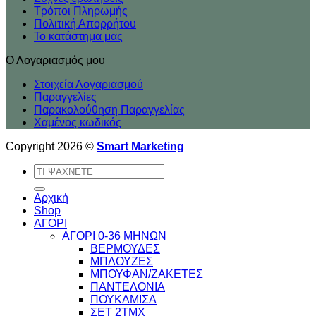
Τρόποι Πληρωμής
Πολιτική Απορρήτου
Το κατάστημα μας
Ο Λογαριασμός μου
Στοιχεία Λογαριασμού
Παραγγελίες
Παρακολούθηση Παραγγελίας
Χαμένος κωδικός
Copyright 2026 ©
Smart Marketing
Αναζήτηση
για:
Αρχική
Shop
ΑΓΟΡΙ
ΑΓΟΡΙ 0-36 ΜΗΝΩΝ
ΒΕΡΜΟΥΔΕΣ
ΜΠΛΟΥΖΕΣ
ΜΠΟΥΦΑΝ/ΖΑΚΕΤΕΣ
ΠΑΝΤΕΛΟΝΙΑ
ΠΟΥΚΑΜΙΣΑ
ΣΕΤ 2ΤΜΧ