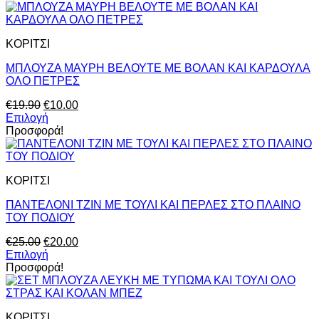
ΚΟΡΙΤΣΙ
ΜΠΛΟΥΖΑ ΜΑΥΡΗ ΒΕΛΟΥΤΕ ΜΕ ΒΟΛΑΝ ΚΑΙ ΚΑΡΔΟΥΛΑ
ΟΛΟ ΠΕΤΡΕΣ
Original
Η
€
19.90
€
10.00
price
τρέχουσα
Επιλογή
Αυτό
was:
τιμή
Προσφορά!
το
€19.90.
είναι:
προϊόν
€10.00.
έχει
ΚΟΡΙΤΣΙ
πολλαπλές
παραλλαγές.
ΠΑΝΤΕΛΟΝΙ ΤΖΙΝ ΜΕ ΤΟΥΛΙ ΚΑΙ ΠΕΡΛΕΣ ΣΤΟ ΠΛΑΙΝΟ
Οι
ΤΟΥ ΠΟΔΙΟΥ
επιλογές
μπορούν
Original
Η
€
25.00
€
20.00
να
price
τρέχουσα
Επιλογή
επιλεγούν
Αυτό
was:
τιμή
Προσφορά!
στη
το
€25.00.
είναι:
σελίδα
προϊόν
€20.00.
του
έχει
προϊόντος
ΚΟΡΙΤΣΙ
πολλαπλές