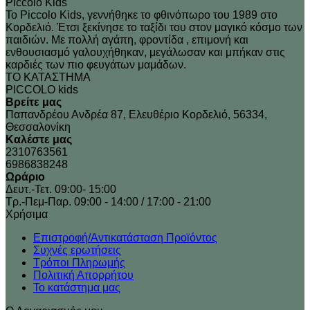
Αυτό
was:
τιμή
Piccolo Kids
να
το
€35.00.
είναι:
Το Piccolo Kids, γεννήθηκε το φθινόπωρο του 1989 στo
επιλεγούν
προϊόν
€17.50.
Κορδελιό. Έτσι ξεκίνησε το ταξίδι του στον μαγικό κόσμο των
στη
έχει
παιδιών. Με πολλή αγάπη, φροντίδα , επιμονή και
σελίδα
πολλαπλές
ενθουσιασμό γαλουχήθηκαν, μεγάλωσαν και μπήκαν στις
του
παραλλαγές.
καρδιές των πιο φευγάτων μαμάδων.
προϊόντος
Οι
ΤΟ ΚΑΤΑΣΤΗΜΑ
επιλογές
PICCOLO kids
μπορούν
Βρείτε μας
να
Παπανδρέου Ανδρέα 87, Ελευθέριο Κορδελιό, 56334,
επιλεγούν
Θεσσαλονίκη
στη
Καλέστε μας
σελίδα
2310763561
του
6986838248
προϊόντος
Ωράριο
Δευτ.-Τετ. 09:00- 15:00
Τρ.-Πεμ-Παρ. 09:00 - 14:00 / 17:00 - 21:00
Xρήσιμα
Επιστροφή/Αντικατάσταση Προϊόντος
Συχνές ερωτήσεις
Τρόποι Πληρωμής
Πολιτική Απορρήτου
Το κατάστημα μας