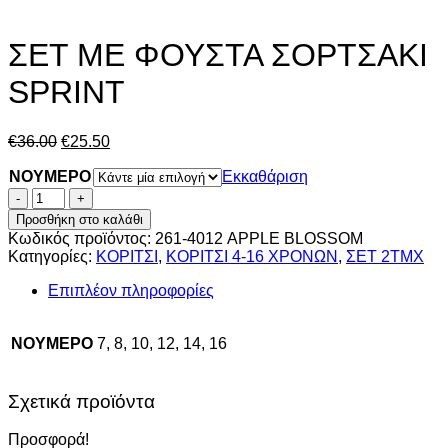
ΣΕΤ ΜΕ ΦΟΥΣΤΑ ΣΟΡΤΣΑΚΙ
SPRINT
Original
Η
€
36.00
€
25.50
price
τρέχουσα
NOYMEPO
was:
τιμή
Εκκαθάριση
€36.00.
είναι:
ΣΕΤ
€25.50.
ΜΕ
Προσθήκη στο καλάθι
ΦΟΥΣΤΑ
Κωδικός προϊόντος:
261-4012 APPLE BLOSSOM
ΣΟΡΤΣΑΚΙ
Κατηγορίες:
ΚΟΡΙΤΣΙ
,
ΚΟΡΙΤΣΙ 4-16 ΧΡΟΝΩΝ
,
ΣΕΤ 2ΤΜΧ
SPRINT
ποσότητα
Επιπλέον πληροφορίες
NOYMEPO
7, 8, 10, 12, 14, 16
Σχετικά προϊόντα
Προσφορά!