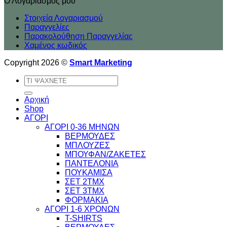
Ο Λογαριασμός μου
Στοιχεία Λογαριασμού
Παραγγελίες
Παρακολούθηση Παραγγελίας
Χαμένος κωδικός
Copyright 2026 ©
Smart Marketing
Αναζήτηση
για:
Αρχική
Shop
ΑΓΟΡΙ
ΑΓΟΡΙ 0-36 ΜΗΝΩΝ
ΒΕΡΜΟΥΔΕΣ
ΜΠΛΟΥΖΕΣ
ΜΠΟΥΦΑΝ/ΖΑΚΕΤΕΣ
ΠΑΝΤΕΛΟΝΙΑ
ΠΟΥΚΑΜΙΣΑ
ΣΕΤ 2ΤΜΧ
ΣΕΤ 3ΤΜΧ
ΦΟΡΜΑΚΙΑ
ΑΓΟΡΙ 1-6 ΧΡΟΝΩΝ
T-SHIRTS