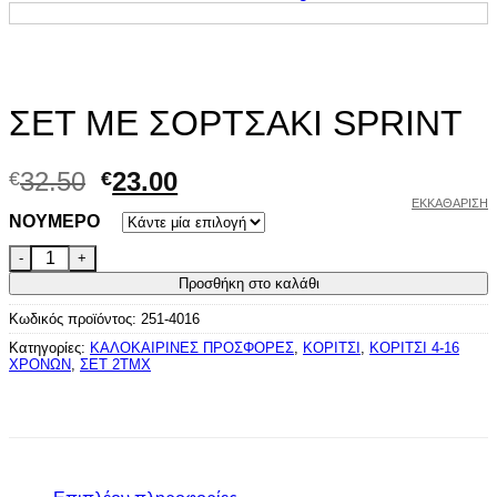
ΣΕΤ ΜΕ ΣΟΡΤΣΑΚΙ SPRINT
Original
Η
32.50
23.00
€
€
price
τρέχουσα
ΕΚΚΑΘΆΡΙΣΗ
NOYMEPO
was:
τιμή
ΣΕΤ ΜΕ ΣΟΡΤΣΑΚΙ SPRINT ποσότητα
€32.50.
είναι:
€23.00.
Προσθήκη στο καλάθι
Κωδικός προϊόντος:
251-4016
Κατηγορίες:
ΚΑΛΟΚΑΙΡΙΝΕΣ ΠΡΟΣΦΟΡΕΣ
,
ΚΟΡΙΤΣΙ
,
ΚΟΡΙΤΣΙ 4-16
ΧΡΟΝΩΝ
,
ΣΕΤ 2ΤΜΧ