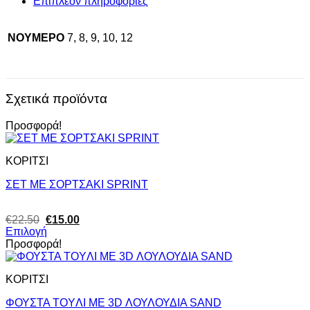
Επιπλέον πληροφορίες
NOYMEPO
7, 8, 9, 10, 12
Σχετικά προϊόντα
Προσφορά!
ΚΟΡΙΤΣΙ
ΣΕΤ ΜΕ ΣΟΡΤΣΑΚΙ SPRINT
Original
Η
€
22.50
€
15.00
price
τρέχουσα
Επιλογή
was:
τιμή
Αυτό
Προσφορά!
€22.50.
είναι:
το
€15.00.
προϊόν
ΚΟΡΙΤΣΙ
έχει
πολλαπλές
ΦΟΥΣΤΑ TOYΛΙ ΜΕ 3D ΛΟΥΛΟΥΔΙΑ SAND
παραλλαγές.