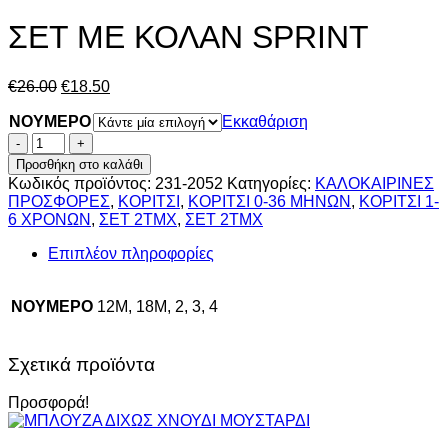
ΣΕΤ ΜΕ ΚΟΛΑΝ SPRINT
Original
Η
€
26.00
€
18.50
price
τρέχουσα
NOYMEPO
was:
τιμή
Εκκαθάριση
€26.00.
είναι:
ΣΕΤ
€18.50.
ΜΕ
Προσθήκη στο καλάθι
ΚΟΛΑΝ
Κωδικός προϊόντος:
231-2052
Κατηγορίες:
ΚΑΛΟΚΑΙΡΙΝΕΣ
SPRINT
ΠΡΟΣΦΟΡΕΣ
,
ΚΟΡΙΤΣΙ
,
ΚΟΡΙΤΣΙ 0-36 ΜΗΝΩΝ
,
ΚΟΡΙΤΣΙ 1-
ποσότητα
6 ΧΡΟΝΩΝ
,
ΣΕΤ 2ΤΜΧ
,
ΣΕΤ 2ΤΜΧ
Επιπλέον πληροφορίες
NOYMEPO
12M, 18M, 2, 3, 4
Σχετικά προϊόντα
Προσφορά!