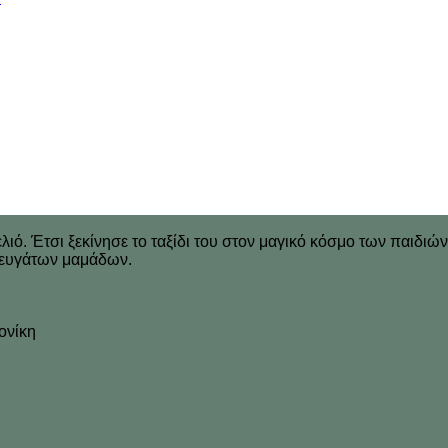
ιό. Έτσι ξεκίνησε το ταξίδι του στον μαγικό κόσμο των παιδιώ
φευγάτων μαμάδων.
ονίκη