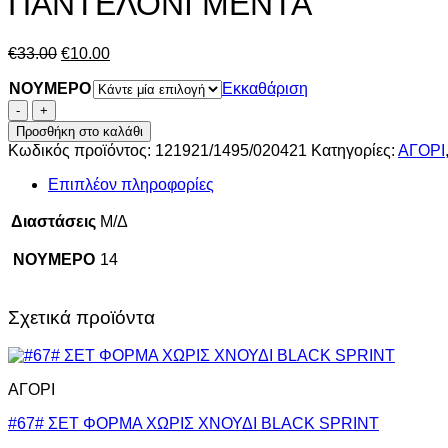
ΠΑΝΤΕΛΟΝΙ ΜΕΝΤΑ
Original
Η
€
33.00
€
10.00
price
τρέχουσα
ΝΟΥΜΕΡΟ
was:
τιμή
Εκκαθάριση
€33.00.
είναι:
ΠΑΝΤΕΛΟΝΙ
€10.00.
ΜΕΝΤΑ
Προσθήκη στο καλάθι
ποσότητα
Κωδικός προϊόντος:
121921/1495/020421
Κατηγορίες:
ΑΓΟΡΙ
Επιπλέον πληροφορίες
Διαστάσεις
Μ/Δ
ΝΟΥΜΕΡΟ
14
Σχετικά προϊόντα
ΑΓΟΡΙ
#67# ΣΕΤ ΦΟΡΜΑ ΧΩΡΙΣ ΧΝΟΥΔΙ BLACK SPRINT