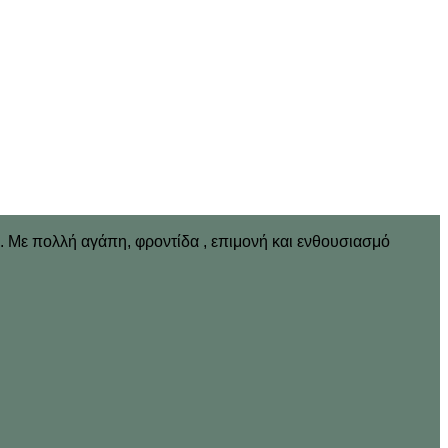
ν. Με πολλή αγάπη, φροντίδα , επιμονή και ενθουσιασμό