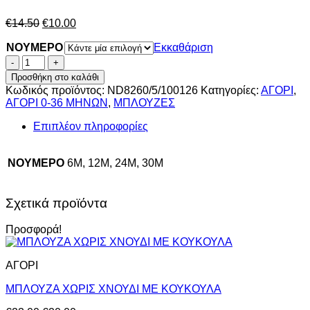
Original
Η
€
14.50
€
10.00
price
τρέχουσα
NOYMEPO
was:
τιμή
Εκκαθάριση
€14.50.
είναι:
ΜΠΛΟΥΖΑ
€10.00.
ΛΕΠΤΗ
Προσθήκη στο καλάθι
ΜΕ
Κωδικός προϊόντος:
ND8260/5/100126
Κατηγορίες:
ΑΓΟΡΙ
,
ΜΑΝΙΚΙ
ΑΓΟΡΙ 0-36 ΜΗΝΩΝ
,
ΜΠΛΟΥΖΕΣ
ΚΑΙ
ΓΙΑΚΑ
Επιπλέον πληροφορίες
ΧΑΚΙ
ποσότητα
NOYMEPO
6M, 12M, 24M, 30M
Σχετικά προϊόντα
Προσφορά!
ΑΓΟΡΙ
ΜΠΛΟΥΖΑ ΧΩΡΙΣ ΧΝΟΥΔΙ ΜΕ ΚΟΥΚΟΥΛΑ