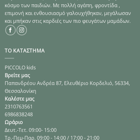
κόσμο των παιδιών. Με πολλή αγάπη, φροντίδα ,
σελίδα
σελίδα
του
του
επιμονή και ενθουσιασμό γαλουχήθηκαν, μεγάλωσαν
προϊόντος
προϊόντος
και μπήκαν στις καρδιές των πιο φευγάτων μαμάδων.
ΤΟ ΚΑΤΑΣΤΗΜΑ
PICCOLO kids
Βρείτε μας
Παπανδρέου Ανδρέα 87, Ελευθέριο Κορδελιό, 56334,
Θεσσαλονίκη
Καλέστε μας
2310763561
6986838248
Ωράριο
Δευτ.-Τετ. 09:00- 15:00
Τρ.-Πεμ-Παρ. 09:00 - 14:00 / 17:00 - 21:00