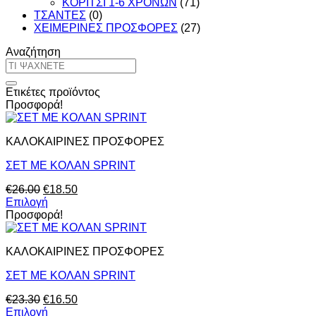
ΚΟΡΙΤΣΙ 1-6 ΧΡΟΝΩΝ
(71)
ΤΣΑΝΤΕΣ
(0)
ΧΕΙΜΕΡΙΝΕΣ ΠΡΟΣΦΟΡΕΣ
(27)
Αναζήτηση
Αναζήτηση
για:
Ετικέτες προϊόντος
Προσφορά!
ΚΑΛΟΚΑΙΡΙΝΕΣ ΠΡΟΣΦΟΡΕΣ
ΣΕΤ ΜΕ ΚΟΛΑΝ SPRINT
Original
Η
€
26.00
€
18.50
price
τρέχουσα
Επιλογή
Αυτό
was:
τιμή
Προσφορά!
το
€26.00.
είναι:
προϊόν
€18.50.
ΚΑΛΟΚΑΙΡΙΝΕΣ ΠΡΟΣΦΟΡΕΣ
έχει
πολλαπλές
ΣΕΤ ΜΕ ΚΟΛΑΝ SPRINT
παραλλαγές.
Οι
Original
Η
€
23.30
€
16.50
επιλογές
price
τρέχουσα
Επιλογή
μπορούν