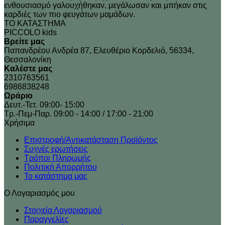
ενθουσιασμό γαλουχήθηκαν, μεγάλωσαν και μπήκαν στις
προϊόντος
καρδιές των πιο φευγάτων μαμάδων.
ΤΟ ΚΑΤΑΣΤΗΜΑ
PICCOLO kids
Βρείτε μας
Παπανδρέου Ανδρέα 87, Ελευθέριο Κορδελιό, 56334,
Θεσσαλονίκη
Καλέστε μας
2310763561
6986838248
Ωράριο
Δευτ.-Τετ. 09:00- 15:00
Τρ.-Πεμ-Παρ. 09:00 - 14:00 / 17:00 - 21:00
Xρήσιμα
Επιστροφή/Αντικατάσταση Προϊόντος
Συχνές ερωτήσεις
Τρόποι Πληρωμής
Πολιτική Απορρήτου
Το κατάστημα μας
Ο Λογαριασμός μου
Στοιχεία Λογαριασμού
Παραγγελίες