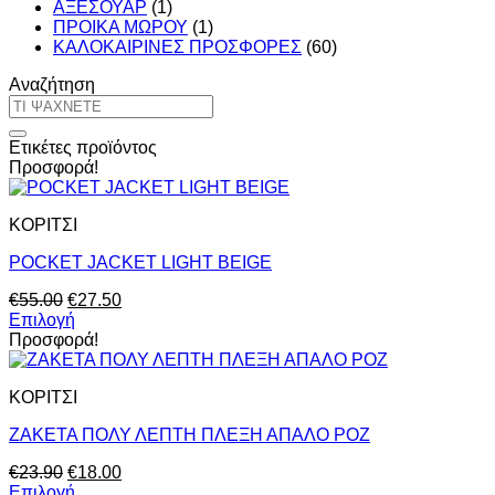
ΑΞΕΣΟΥΑΡ
(1)
ΠΡΟΙΚΑ ΜΩΡΟΥ
(1)
ΚΑΛΟΚΑΙΡΙΝΕΣ ΠΡΟΣΦΟΡΕΣ
(60)
Αναζήτηση
Αναζήτηση
για:
Ετικέτες προϊόντος
Προσφορά!
ΚΟΡΙΤΣΙ
POCKET JACKET LIGHT BEIGE
Original
Η
€
55.00
€
27.50
price
τρέχουσα
Επιλογή
Αυτό
was:
τιμή
Προσφορά!
το
€55.00.
είναι:
προϊόν
€27.50.
ΚΟΡΙΤΣΙ
έχει
πολλαπλές
ΖΑΚΕΤΑ ΠΟΛΥ ΛΕΠΤΗ ΠΛΕΞΗ ΑΠΑΛΟ ΡΟΖ
παραλλαγές.
Οι
Original
Η
€
23.90
€
18.00
επιλογές
price
τρέχουσα
Επιλογή