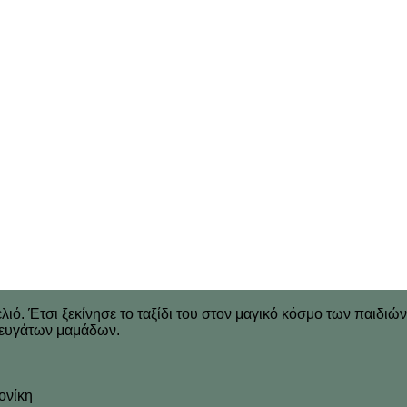
ιό. Έτσι ξεκίνησε το ταξίδι του στον μαγικό κόσμο των παιδιώ
φευγάτων μαμάδων.
ονίκη