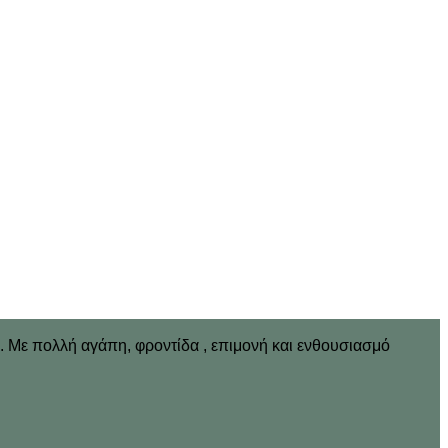
ν. Με πολλή αγάπη, φροντίδα , επιμονή και ενθουσιασμό